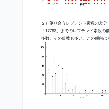
２）隣り合うレプテンド
素数
の差分
「17783」までのレプテンド
素数
の
多数。その倍数も多い。この傾向は