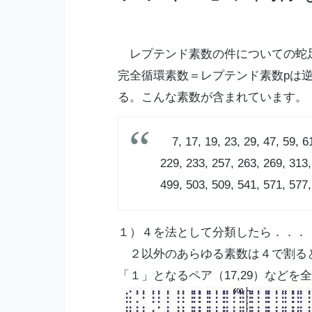
レプテンド
素数
の件についての蛇
完全循環
素数
＝レプテンド
素数
pは
る。こんな
素数
が含まれています。
7, 17, 19, 23, 29, 47, 59, 61
229, 233, 257, 263, 269, 313,
499, 503, 509, 541, 571, 577, 
１）４を法として分類したら．．．
２以外のあらゆる
素数
は４で割る
「１」となるペア（17,29）など