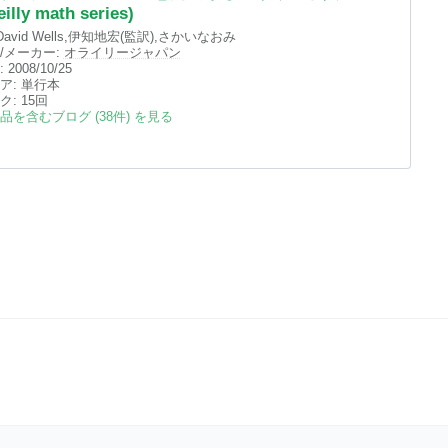
eilly math series)
David Wells,伊知地宏(監訳),さかいなおみ
/メーカー:
オライリージャパン
:
2008/10/25
ア:
単行本
ク
: 15回
品を含むブログ (38件) を見る