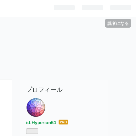
読者になる
プロフィール
id:Hyperion64
はて
なブ